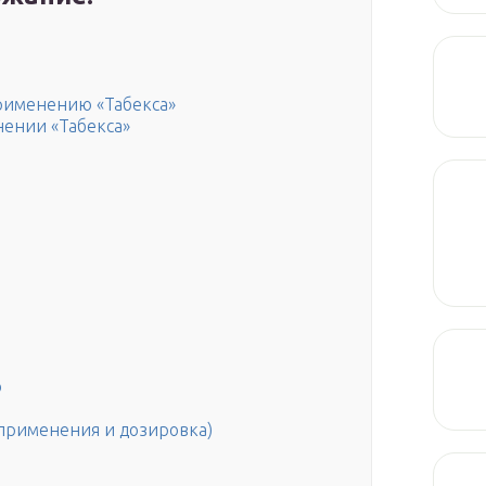
я
рименению «Табекса»
ении «Табекса»
ю
 применения и дозировка)