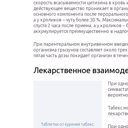
скорость всасываемости цитизина в кровь и
действующее вещество проникает в органи
основного компонента после перорального 
а у кроликов – чуть более 30 %. Максимал
спустя 2 часа после приема, а у кроликов 
аккумулируется преимущественно в надпоч
При парентеральном внутривенном введе
организма грызунов составляет около трех
пятая часть дозы покидает организм в тече
Лекарственное взаимод
При одно
симваста
вероятно
Табекс м
лекарств
Таблетки от курения табекс:
При одн