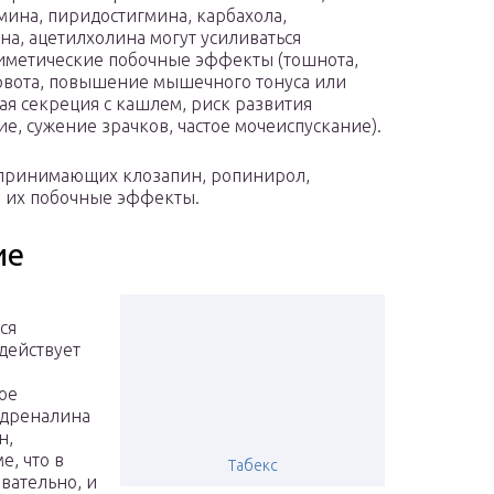
мина, пиридостигмина, карбахола,
на, ацетилхолина могут усиливаться
метические побочные эффекты (тошнота,
рвота, повышение мышечного тонуса или
я секреция с кашлем, риск развития
е, сужение зрачков, частое мочеиспускание).
 принимающих клозапин, ропинирол,
я их побочные эффекты.
ие
ся
действует
ое
адреналина
н,
е, что в
Табекс
овательно, и