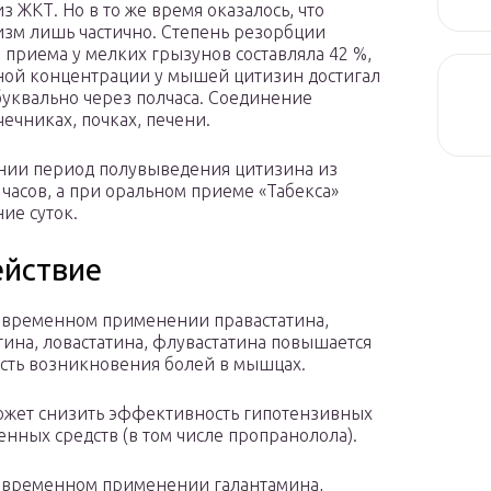
з ЖКТ. Но в то же время оказалось, что
зм лишь частично. Степень резорбции
приема у мелких грызунов составляла 42 %,
ьной концентрации у мышей цитизин достигал
– буквально через полчаса. Соединение
ечниках, почках, печени.
нии период полувыведения цитизина из
 часов, а при оральном приеме «Табекса»
ние суток.
ействие
временном применении правастатина,
тина, ловастатина, флувастатина повышается
сть возникновения болей в мышцах.
ожет снизить эффективность гипотензивных
енных средств (в том числе пропранолола).
овременном применении галантамина,