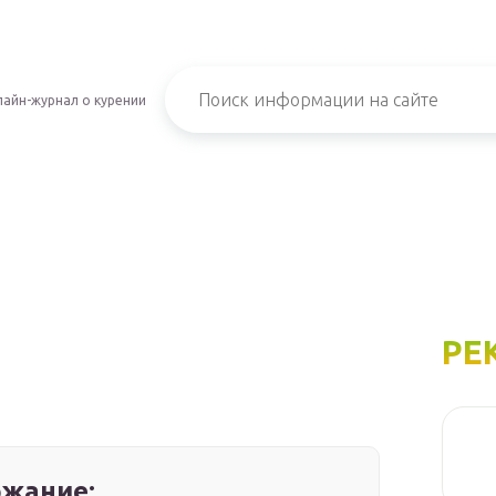
айн-журнал о курении
РЕ
жание: