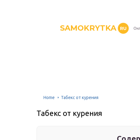
SAMOKRYTKA
RU
Онл
Home
Табекс от курения
Табекс от курения
Содер