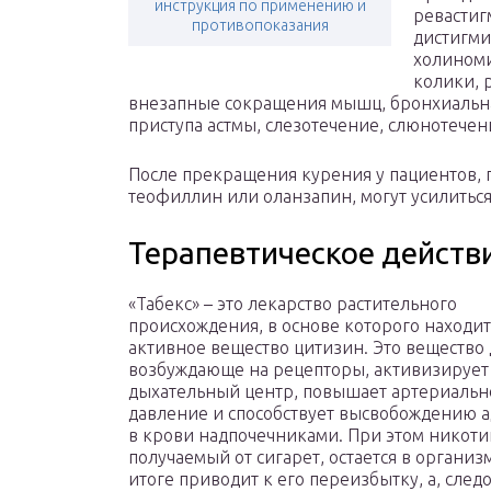
инструкция по применению и
ревастиг
противопоказания
дистигми
холиноми
колики, 
внезапные сокращения мышц, бронхиальна
приступа астмы, слезотечение, слюнотечени
После прекращения курения у пациентов,
теофиллин или оланзапин, могут усилитьс
Терапевтическое действ
«Табекс» – это лекарство растительного
происхождения, в основе которого находит
активное вещество цитизин. Это вещество 
возбуждающе на рецепторы, активизирует
дыхательный центр, повышает артериальн
давление и способствует высвобождению 
в крови надпочечниками. При этом никоти
получаемый от сигарет, остается в организм
итоге приводит к его переизбытку, а, след